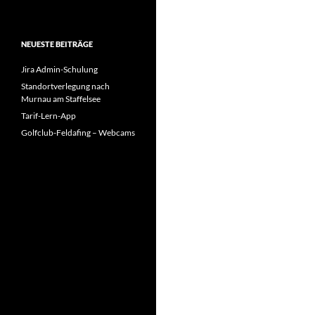
NEUESTE BEITRÄGE
Jira Admin-Schulung
Standortverlegung nach
Murnau am Staffelsee
Tarif-Lern-App
Golfclub-Feldafing – Webcams