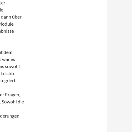
ter
le
h dann über
 Module
ebnisse
it dem
t war es
ems sowohl
 Leichte
tegriert.
er Fragen,
. Sowohl die
rderungen