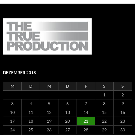
DEZEMBER 2018
M
D
M
D
F
S
S
1
2
3
4
5
6
7
8
9
10
11
12
13
14
15
16
17
18
19
20
21
22
23
24
25
26
27
28
29
30